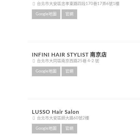
台北市大安區忠孝東路四段170巷17弄6號1樓
Google地圖
官網
INFINI HAIR STYLIST 南京店
台北市大同區南京西路25巷 4-2 號
Google地圖
官網
LUSSO Hair Salon
台北市大安區師大路60號2樓
Google地圖
官網