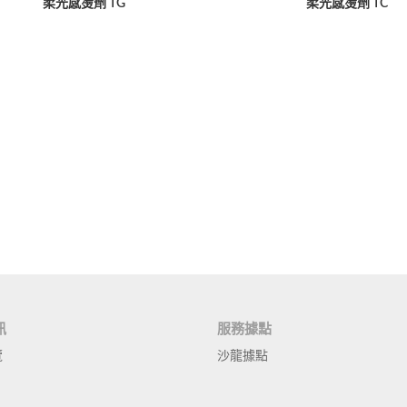
柔光感燙劑 TG
柔光感燙劑 TC
訊
服務據點
覽
沙龍據點