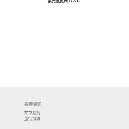
柔光感燙劑 TG&TC
各種資訊
文章總覽
流行資訊